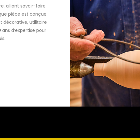
, alliant savoir-faire
aque pièce est conçue
t décorative, utilitaire
0 ans d’expertise pour
is.