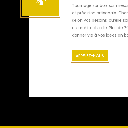
Tournage sur bois sur mesure
et précision artisanale. Ch
selon vos besoins, qu’elle soi
ou architecturale. Plus de 2
donner vie à vos idées en bo
APPELEZ-NOUS