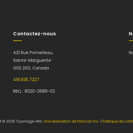
Contactez-nous
N
421 Rue Pomerleau,
N
Sainte-Marguerite
G0S 2X0, Canada
418.935.7227
RBQ : 8320-2689-02
t © 2025 Tournage-MG.
Une réalisation de Panican Inc.
|
Politique de confi