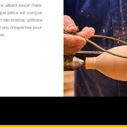
, alliant savoir-faire
aque pièce est conçue
t décorative, utilitaire
0 ans d’expertise pour
is.