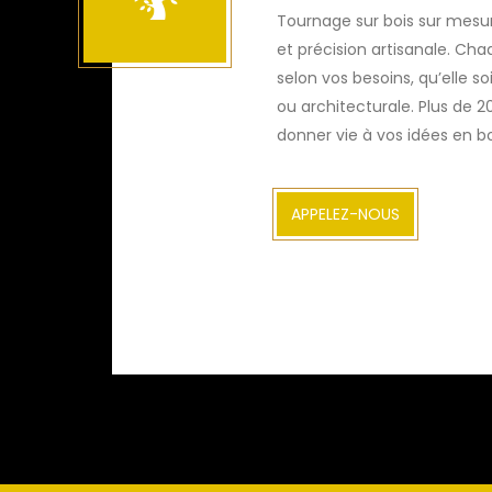
Tournage sur bois sur mesure
et précision artisanale. Ch
selon vos besoins, qu’elle soi
ou architecturale. Plus de 2
donner vie à vos idées en bo
APPELEZ-NOUS