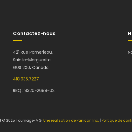
Contactez-nous
N
421 Rue Pomerleau,
N
Sainte-Marguerite
G0S 2X0, Canada
418.935.7227
RBQ : 8320-2689-02
t © 2025 Tournage-MG.
Une réalisation de Panican Inc.
|
Politique de confi