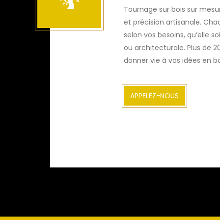
Tournage sur bois sur mesure
et précision artisanale. Ch
selon vos besoins, qu’elle soi
ou architecturale. Plus de 2
donner vie à vos idées en bo
APPELEZ-NOUS