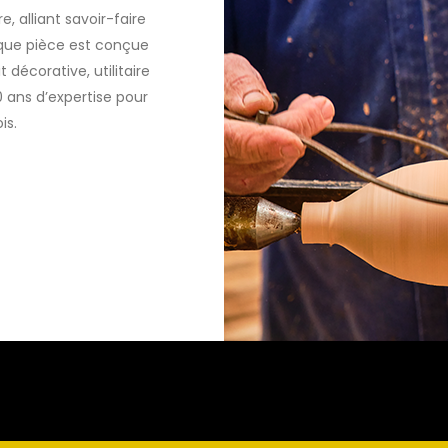
, alliant savoir-faire
aque pièce est conçue
t décorative, utilitaire
0 ans d’expertise pour
is.