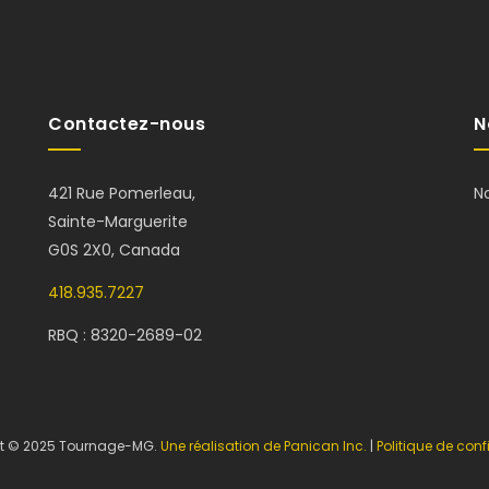
Contactez-nous
N
421 Rue Pomerleau,
N
Sainte-Marguerite
G0S 2X0, Canada
418.935.7227
RBQ : 8320-2689-02
t © 2025 Tournage-MG.
Une réalisation de Panican Inc.
|
Politique de confi